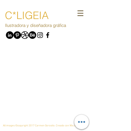
C*LIGEIA
Ilustradora y diseñadora gráfica
All images ©copyright 2017 Carmen Gorosito. Creado con
Wix.com